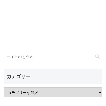
カテゴリー