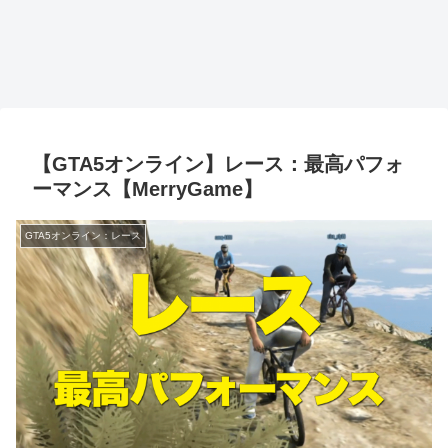
【GTA5オンライン】レース：最高パフォ
ーマンス【MerryGame】
GTA5オンライン：レース