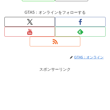
GTA5：オンラインをフォローする
GTA5：オンライン
スポンサーリンク