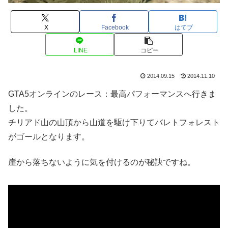
X
Facebook
はてブ
LINE
コピー
2014.09.15
2014.11.10
GTA5オンラインのレース：最高パフォーマンスへ行きま
した。
チリアド山の山頂から山道を駆け下りてバレトフォレスト
がゴールとなります。
崖から落ちないように気を付けるのが秘訣ですね。