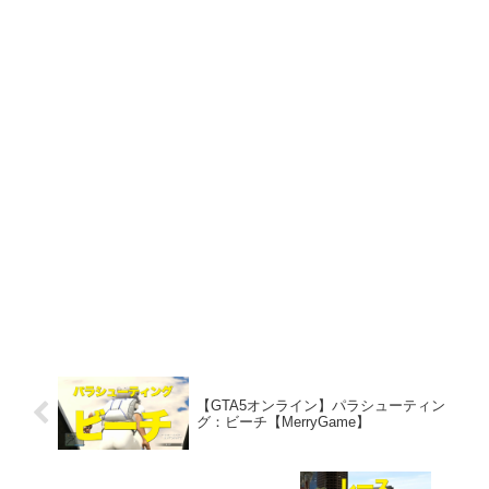
【GTA5オンライン】パラシューティン
グ：ビーチ【MerryGame】