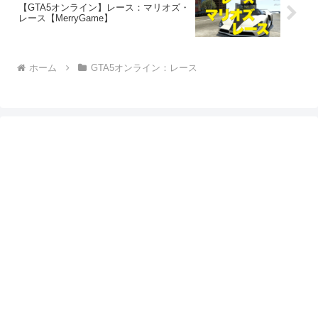
【GTA5オンライン】レース：マリオズ・
レース【MerryGame】
ホーム
GTA5オンライン：レース