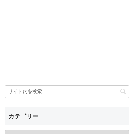
カテゴリー