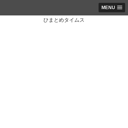
MENU
ひまとめタイムス