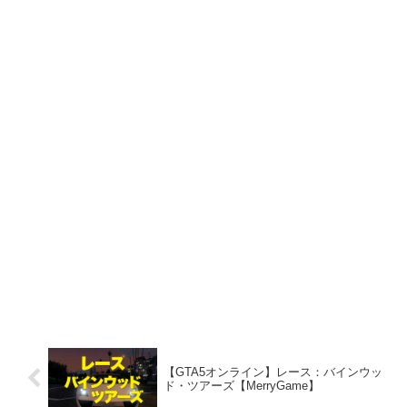
【GTA5オンライン】レース：バインウッ
ド・ツアーズ【MerryGame】