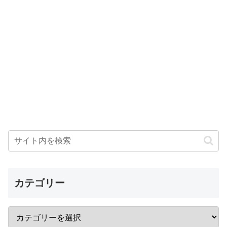
カテゴリー