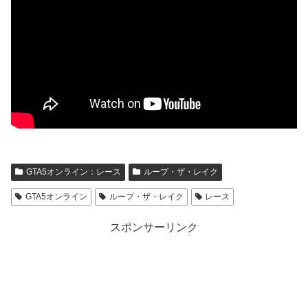
GTA5オンライン：レース
ループ・ザ・レイク
GTA5オンライン
ループ・ザ・レイク
レース
スポンサーリンク