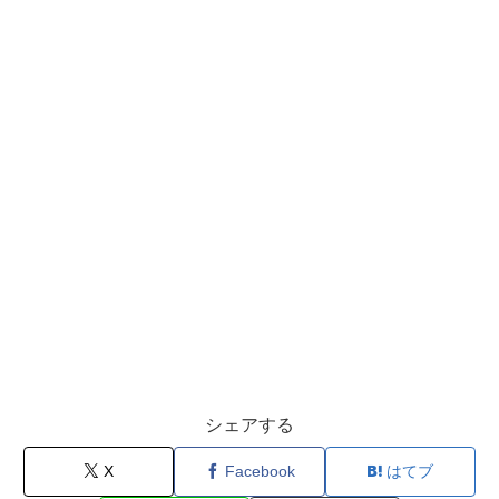
シェアする
X
Facebook
はてブ