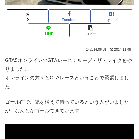
X
Facebook
はてブ
LINE
コピー
2014.08.31
2014.11.08
GTA5オンラインのGTAレース：ループ・ザ・レイクをや
りました。
オンラインの方々とGTAレースということで緊張しまし
た。
ゴール前で、銃を構えて待っているという人がいました
が、なんとかゴールできています。