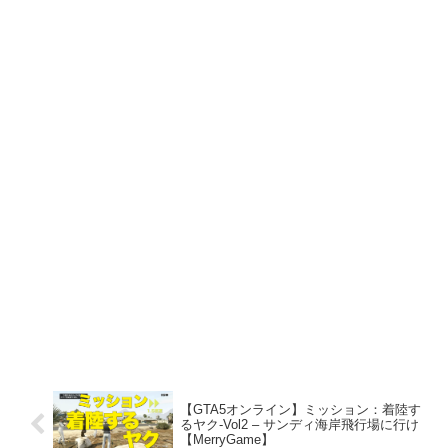
【GTA5オンライン】ミッション：着陸す
るヤク-Vol2 – サンディ海岸飛行場に行け
【MerryGame】